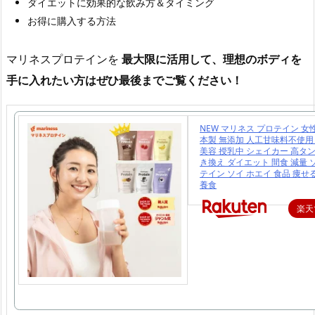
ダイエットに効果的な飲み方＆タイミング
お得に購入する方法
マリネスプロテインを
最大限に活用して、理想のボディを
手に入れたい方はぜひ最後までご覧ください！
NEW マリネス プロテイン 女性
本製 無添加 人工甘味料不使用
美容 授乳中 シェイカー 高タン
き換え ダイエット 間食 減量 
テイン ソイ ホエイ 食品 痩せ
養食
楽天