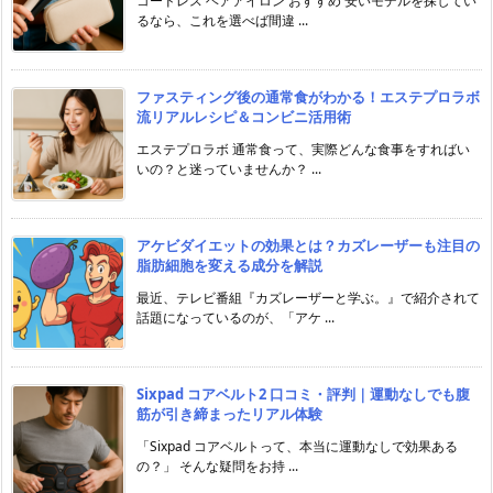
コードレス ヘアアイロン おすすめ 安いモデルを探してい
るなら、これを選べば間違 ...
ファスティング後の通常食がわかる！エステプロラボ
流リアルレシピ＆コンビニ活用術
エステプロラボ 通常食って、実際どんな食事をすればい
いの？と迷っていませんか？ ...
アケビダイエットの効果とは？カズレーザーも注目の
脂肪細胞を変える成分を解説
最近、テレビ番組『カズレーザーと学ぶ。』で紹介されて
話題になっているのが、「アケ ...
Sixpad コアベルト2 口コミ・評判｜運動なしでも腹
筋が引き締まったリアル体験
「Sixpad コアベルトって、本当に運動なしで効果ある
の？」 そんな疑問をお持 ...