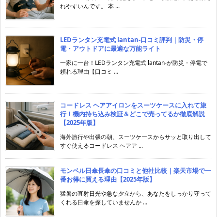
れやすいんです。 本 ...
LEDランタン充電式 lantan-口コミ評判｜防災・停
電・アウトドアに最適な万能ライト
一家に一台！LEDランタン充電式 lantan-が防災・停電で
頼れる理由【口コミ ...
コードレス ヘアアイロンをスーツケースに入れて旅
行！機内持ち込み検証＆どこで売ってるか徹底解説
【2025年版】
海外旅行や出張の朝、スーツケースからサッと取り出して
すぐ使えるコードレス ヘアア ...
モンベル日傘長傘の口コミと他社比較｜楽天市場で一
番お得に買える理由【2025年版】
猛暑の直射日光や急な夕立から、あなたをしっかり守って
くれる日傘を探していませんか ...