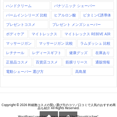
ハンドクリーム
パナソニック シェーバー
パームインシリーズ 比較
ヒアルロン酸
ビタミンC誘導体
プレゼントコスメ
プレゼント メンズシェーバー
ボディケア
マイトレックス
マイトレックス REBIVE AIR
マッサージガン
マッサージガン 比較
ラムダッシュ 比較
レチナール
レディースギフト
健康グッズ
在庫あり
正規品コスメ
百貨店コスメ
筋膜リリース
通販情報
電動シェーバー 選び方
高島屋
Copyright ©
2026
幹細胞コスメの賢い選び方のコツ／口コミで人気のおすすめ商
品も紹介
All Rights Reserved.


WordPress Luxeritas Theme is provided by "
Thought is free
".