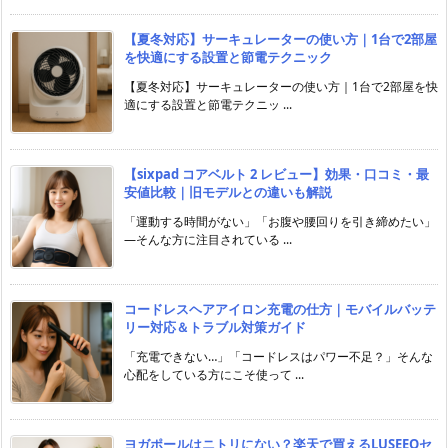
【夏冬対応】サーキュレーターの使い方｜1台で2部屋
を快適にする設置と節電テクニック
【夏冬対応】サーキュレーターの使い方｜1台で2部屋を快
適にする設置と節電テクニッ ...
【sixpad コアベルト 2 レビュー】効果・口コミ・最
安値比較｜旧モデルとの違いも解説
「運動する時間がない」「お腹や腰回りを引き締めたい」
―そんな方に注目されている ...
コードレスヘアアイロン充電の仕方｜モバイルバッテ
リー対応＆トラブル対策ガイド
「充電できない…」「コードレスはパワー不足？」そんな
心配をしている方にこそ使って ...
ヨガポールはニトリにない？楽天で買えるLUSEEQセ