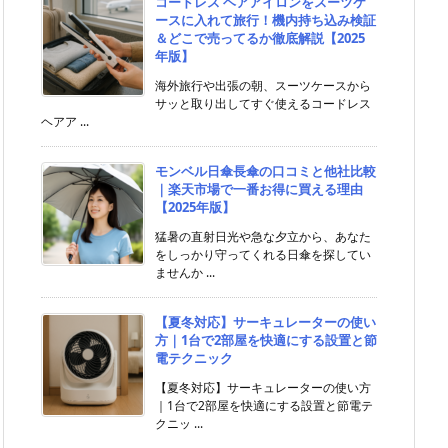
コードレス ヘアアイロンをスーツケ
ースに入れて旅行！機内持ち込み検証
＆どこで売ってるか徹底解説【2025
年版】
海外旅行や出張の朝、スーツケースから
サッと取り出してすぐ使えるコードレス
ヘアア ...
モンベル日傘長傘の口コミと他社比較
｜楽天市場で一番お得に買える理由
【2025年版】
猛暑の直射日光や急な夕立から、あなた
をしっかり守ってくれる日傘を探してい
ませんか ...
【夏冬対応】サーキュレーターの使い
方｜1台で2部屋を快適にする設置と節
電テクニック
【夏冬対応】サーキュレーターの使い方
｜1台で2部屋を快適にする設置と節電テ
クニッ ...