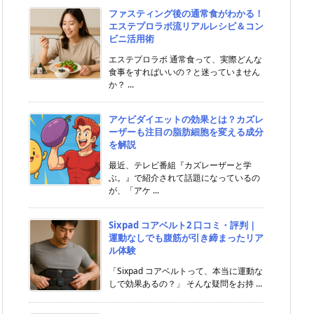
ファスティング後の通常食がわかる！
エステプロラボ流リアルレシピ＆コン
ビニ活用術
エステプロラボ 通常食って、実際どんな
食事をすればいいの？と迷っていません
か？ ...
アケビダイエットの効果とは？カズレ
ーザーも注目の脂肪細胞を変える成分
を解説
最近、テレビ番組『カズレーザーと学
ぶ。』で紹介されて話題になっているの
が、「アケ ...
Sixpad コアベルト2 口コミ・評判｜
運動なしでも腹筋が引き締まったリア
ル体験
「Sixpad コアベルトって、本当に運動な
しで効果あるの？」 そんな疑問をお持 ...