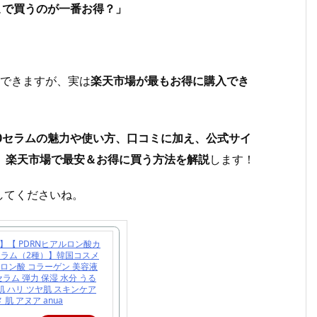
どこで買うのが一番お得？」
入できますが、実は
楽天市場が最もお得に購入でき
100セラムの魅力や使い方、口コミに加え、公式サイ
し、楽天市場で最安＆お得に買う方法を解説
します！
してくださいね。
】【 PDRNヒアルロン酸カ
 セラム（2種）】韓国コスメ
ルロン酸 コラーゲン 美容液
ラム 弾力 保湿 水分 うる
肌 ハリ ツヤ肌 スキンケア
 肌 アヌア anua