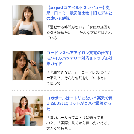
【sixpad コアベルト 2 レビュー】効
果・口コミ・最安値比較｜旧モデルと
の違いも解説
「運動する時間がない」「お腹や腰回り
を引き締めたい」 ―そんな方に注目され
ている ...
コードレスヘアアイロン充電の仕方｜
モバイルバッテリー対応＆トラブル対
策ガイド
「充電できない…」「コードレスはパワ
ー不足？」そんな心配をしている方にこ
そ使って ...
ヨガポールはニトリにない？楽天で買
えるLUSEEQセットがコスパ最強だっ
た
「ヨガポールってニトリに売ってる
の？」「実際に見てから買いたいけど、
大きくて持ち ...