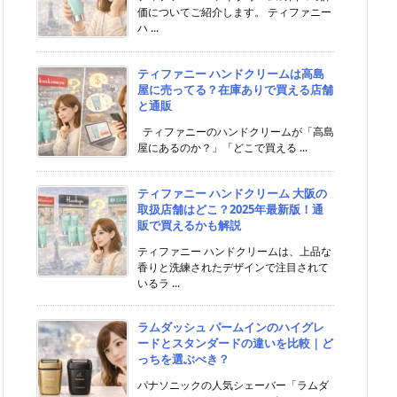
価についてご紹介します。 ティファニー
ハ ...
ティファニー ハンドクリームは高島
屋に売ってる？在庫ありで買える店舗
と通販
ティファニーのハンドクリームが「高島
屋にあるのか？」「どこで買える ...
ティファニー ハンドクリーム 大阪の
取扱店舗はどこ？2025年最新版！通
販で買えるかも解説
ティファニー ハンドクリームは、上品な
香りと洗練されたデザインで注目されて
いるラ ...
ラムダッシュ パームインのハイグレ
ードとスタンダードの違いを比較｜ど
っちを選ぶべき？
パナソニックの人気シェーバー「ラムダ