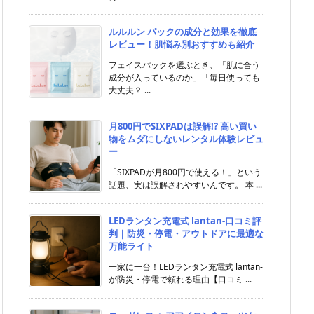
ルルルン パックの成分と効果を徹底
レビュー！肌悩み別おすすめも紹介
フェイスパックを選ぶとき、「肌に合う
成分が入っているのか」「毎日使っても
大丈夫？ ...
月800円でSIXPADは誤解!? 高い買い
物をムダにしないレンタル体験レビュ
ー
「SIXPADが月800円で使える！」という
話題、実は誤解されやすいんです。 本 ...
LEDランタン充電式 lantan-口コミ評
判｜防災・停電・アウトドアに最適な
万能ライト
一家に一台！LEDランタン充電式 lantan-
が防災・停電で頼れる理由【口コミ ...