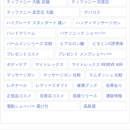
ティファニー 大阪 店舗
ティファニー 百貨店
ティファニー 直営店 大阪
デパコス
ハイグレード スタンダード 違い
ハンディマッサージガン
ハンドクリーム
パナソニック シェーバー
パームインシリーズ 比較
ヒアルロン酸
ビタミンC誘導体
プレゼントコスメ
プレゼント メンズシェーバー
ボディケア
マイトレックス
マイトレックス REBIVE AIR
マッサージガン
マッサージガン 比較
ラムダッシュ 比較
レチナール
レディースギフト
健康グッズ
在庫あり
正規品コスメ
百貨店コスメ
筋膜リリース
通販情報
電動シェーバー 選び方
高島屋