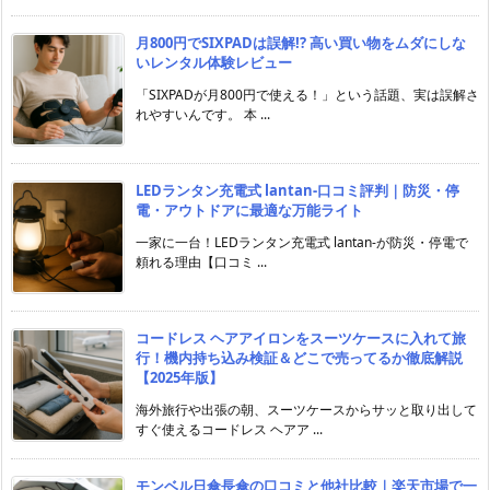
月800円でSIXPADは誤解!? 高い買い物をムダにしな
いレンタル体験レビュー
「SIXPADが月800円で使える！」という話題、実は誤解さ
れやすいんです。 本 ...
LEDランタン充電式 lantan-口コミ評判｜防災・停
電・アウトドアに最適な万能ライト
一家に一台！LEDランタン充電式 lantan-が防災・停電で
頼れる理由【口コミ ...
コードレス ヘアアイロンをスーツケースに入れて旅
行！機内持ち込み検証＆どこで売ってるか徹底解説
【2025年版】
海外旅行や出張の朝、スーツケースからサッと取り出して
すぐ使えるコードレス ヘアア ...
モンベル日傘長傘の口コミと他社比較｜楽天市場で一