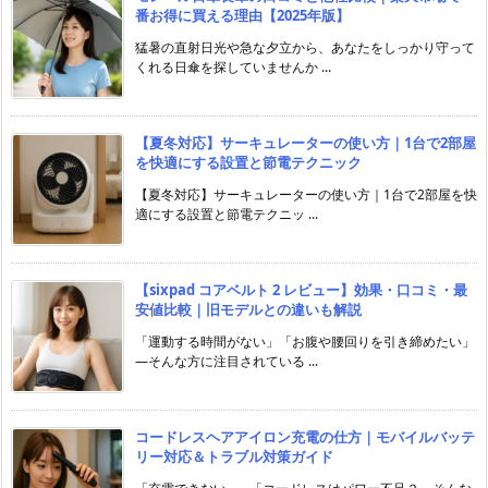
番お得に買える理由【2025年版】
猛暑の直射日光や急な夕立から、あなたをしっかり守って
くれる日傘を探していませんか ...
【夏冬対応】サーキュレーターの使い方｜1台で2部屋
を快適にする設置と節電テクニック
【夏冬対応】サーキュレーターの使い方｜1台で2部屋を快
適にする設置と節電テクニッ ...
【sixpad コアベルト 2 レビュー】効果・口コミ・最
安値比較｜旧モデルとの違いも解説
「運動する時間がない」「お腹や腰回りを引き締めたい」
―そんな方に注目されている ...
コードレスヘアアイロン充電の仕方｜モバイルバッテ
リー対応＆トラブル対策ガイド