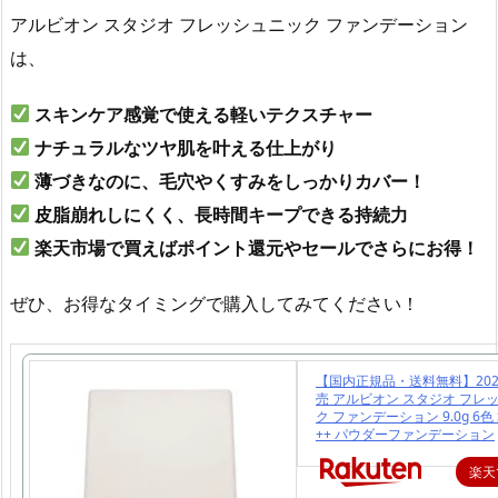
アルビオン スタジオ フレッシュニック ファンデーション
は、
スキンケア感覚で使える軽いテクスチャー
ナチュラルなツヤ肌を叶える仕上がり
薄づきなのに、毛穴やくすみをしっかりカバー！
皮脂崩れしにくく、長時間キープできる持続力
楽天市場で買えばポイント還元やセールでさらにお得！
ぜひ、お得なタイミングで購入してみてください！
【国内正規品・送料無料】2024
売 アルビオン スタジオ フレ
ク ファンデーション 9.0g 6色 S
++ パウダーファンデーション
楽天