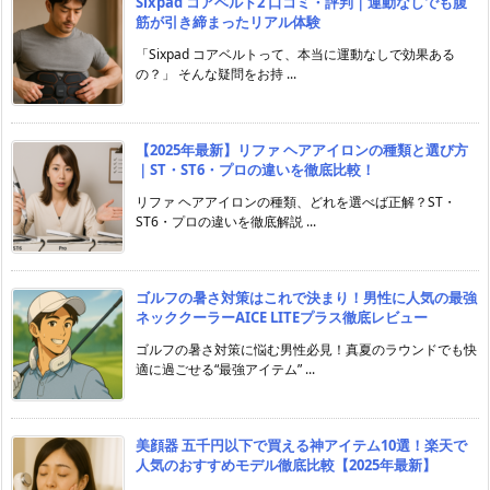
Sixpad コアベルト2 口コミ・評判｜運動なしでも腹
筋が引き締まったリアル体験
「Sixpad コアベルトって、本当に運動なしで効果ある
の？」 そんな疑問をお持 ...
【2025年最新】リファ ヘアアイロンの種類と選び方
｜ST・ST6・プロの違いを徹底比較！
リファ ヘアアイロンの種類、どれを選べば正解？ST・
ST6・プロの違いを徹底解説 ...
ゴルフの暑さ対策はこれで決まり！男性に人気の最強
ネッククーラーAICE LITEプラス徹底レビュー
ゴルフの暑さ対策に悩む男性必見！真夏のラウンドでも快
適に過ごせる“最強アイテム” ...
美顔器 五千円以下で買える神アイテム10選！楽天で
人気のおすすめモデル徹底比較【2025年最新】