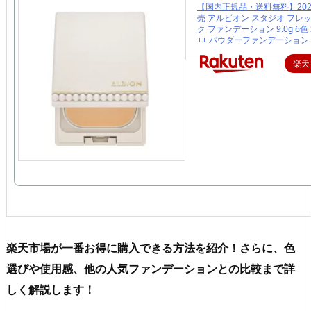
【国内正規品・送料無料】2024
売 アルビオン スタジオ フレ
ク ファンデーション 9.0g 6色 S
++ パウダーファンデーション
楽天
楽天市場が一番お得に購入できる方法を紹介！さらに、色
選びや使用感、他の人気ファンデーションとの比較まで詳
しく解説します！