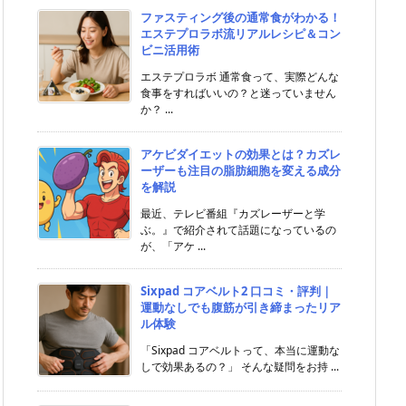
ファスティング後の通常食がわかる！
エステプロラボ流リアルレシピ＆コン
ビニ活用術
エステプロラボ 通常食って、実際どんな
食事をすればいいの？と迷っていません
か？ ...
アケビダイエットの効果とは？カズレ
ーザーも注目の脂肪細胞を変える成分
を解説
最近、テレビ番組『カズレーザーと学
ぶ。』で紹介されて話題になっているの
が、「アケ ...
Sixpad コアベルト2 口コミ・評判｜
運動なしでも腹筋が引き締まったリア
ル体験
「Sixpad コアベルトって、本当に運動な
しで効果あるの？」 そんな疑問をお持 ...