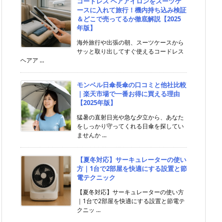
コードレス ヘアアイロンをスーツケ
ースに入れて旅行！機内持ち込み検証
＆どこで売ってるか徹底解説【2025
年版】
海外旅行や出張の朝、スーツケースから
サッと取り出してすぐ使えるコードレス
ヘアア ...
モンベル日傘長傘の口コミと他社比較
｜楽天市場で一番お得に買える理由
【2025年版】
猛暑の直射日光や急な夕立から、あなた
をしっかり守ってくれる日傘を探してい
ませんか ...
【夏冬対応】サーキュレーターの使い
方｜1台で2部屋を快適にする設置と節
電テクニック
【夏冬対応】サーキュレーターの使い方
｜1台で2部屋を快適にする設置と節電テ
クニッ ...