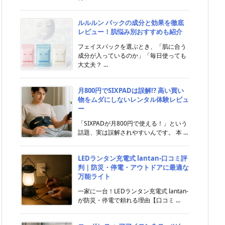
ルルルン パックの成分と効果を徹底
レビュー！肌悩み別おすすめも紹介
フェイスパックを選ぶとき、「肌に合う
成分が入っているのか」「毎日使っても
大丈夫？ ...
月800円でSIXPADは誤解!? 高い買い
物をムダにしないレンタル体験レビュ
ー
「SIXPADが月800円で使える！」という
話題、実は誤解されやすいんです。 本 ...
LEDランタン充電式 lantan-口コミ評
判｜防災・停電・アウトドアに最適な
万能ライト
一家に一台！LEDランタン充電式 lantan-
が防災・停電で頼れる理由【口コミ ...