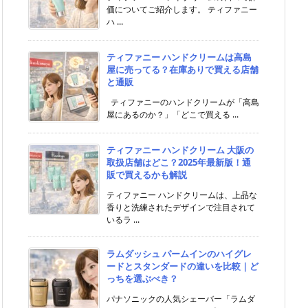
価についてご紹介します。 ティファニー
ハ ...
ティファニー ハンドクリームは高島
屋に売ってる？在庫ありで買える店舗
と通販
ティファニーのハンドクリームが「高島
屋にあるのか？」「どこで買える ...
ティファニー ハンドクリーム 大阪の
取扱店舗はどこ？2025年最新版！通
販で買えるかも解説
ティファニー ハンドクリームは、上品な
香りと洗練されたデザインで注目されて
いるラ ...
ラムダッシュ パームインのハイグレ
ードとスタンダードの違いを比較｜ど
っちを選ぶべき？
パナソニックの人気シェーバー「ラムダ