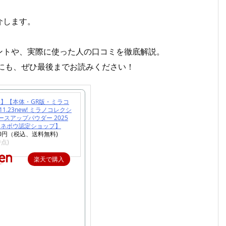
介します。
。
ントや、実際に使った人の口コミを徹底解説。
めにも、ぜひ最後までお読みください！
】【本体・GR版・ミラコ
.11.23new! ミラノコレクシ
ースアップパウダー 2025
【カネボウ認定ショップ】
00円（税込、送料無料)
時点)
楽天で購入