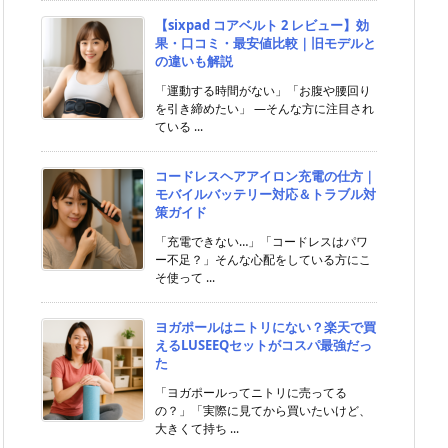
【sixpad コアベルト 2 レビュー】効
果・口コミ・最安値比較｜旧モデルと
の違いも解説
「運動する時間がない」「お腹や腰回り
を引き締めたい」 ―そんな方に注目され
ている ...
コードレスヘアアイロン充電の仕方｜
モバイルバッテリー対応＆トラブル対
策ガイド
「充電できない…」「コードレスはパワ
ー不足？」そんな心配をしている方にこ
そ使って ...
ヨガポールはニトリにない？楽天で買
えるLUSEEQセットがコスパ最強だっ
た
「ヨガポールってニトリに売ってる
の？」「実際に見てから買いたいけど、
大きくて持ち ...