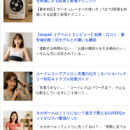
を快適にする設置と節電テクニック
【夏冬対応】サーキュレーターの使い方｜1台で2部屋を快
適にする設置と節電テクニッ ...
【sixpad コアベルト 2 レビュー】効果・口コミ・最
安値比較｜旧モデルとの違いも解説
「運動する時間がない」「お腹や腰回りを引き締めたい」
―そんな方に注目されている ...
コードレスヘアアイロン充電の仕方｜モバイルバッテ
リー対応＆トラブル対策ガイド
「充電できない…」「コードレスはパワー不足？」そんな
心配をしている方にこそ使って ...
ヨガポールはニトリにない？楽天で買えるLUSEEQセ
ットがコスパ最強だった
「ヨガポールってニトリに売ってるの？」「実際に見てか