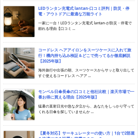
LEDランタン充電式 lantan-口コミ評判｜防災・停
電・アウトドアに最適な万能ライト
一家に一台！LEDランタン充電式 lantan-が防災・停電で
頼れる理由【口コミ ...
コードレス ヘアアイロンをスーツケースに入れて旅
行！機内持ち込み検証＆どこで売ってるか徹底解説
【2025年版】
海外旅行や出張の朝、スーツケースからサッと取り出して
すぐ使えるコードレス ヘアア ...
モンベル日傘長傘の口コミと他社比較｜楽天市場で一
番お得に買える理由【2025年版】
猛暑の直射日光や急な夕立から、あなたをしっかり守って
くれる日傘を探していませんか ...
【夏冬対応】サーキュレーターの使い方｜1台で2部屋