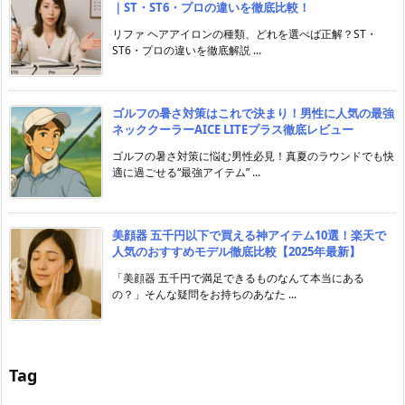
｜ST・ST6・プロの違いを徹底比較！
リファ ヘアアイロンの種類、どれを選べば正解？ST・
ST6・プロの違いを徹底解説 ...
ゴルフの暑さ対策はこれで決まり！男性に人気の最強
ネッククーラーAICE LITEプラス徹底レビュー
ゴルフの暑さ対策に悩む男性必見！真夏のラウンドでも快
適に過ごせる“最強アイテム” ...
美顔器 五千円以下で買える神アイテム10選！楽天で
人気のおすすめモデル徹底比較【2025年最新】
「美顔器 五千円で満足できるものなんて本当にある
の？」そんな疑問をお持ちのあなた ...
Tag