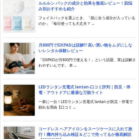
ルルルン パックの成分と効果を徹底レビュー！肌悩
み別おすすめも紹介
フェイスパックを選ぶとき、「肌に合う成分が入っている
のか」「毎日使っても大丈夫？ ...
月800円でSIXPADは誤解!? 高い買い物をムダにしな
いレンタル体験レビュー
「SIXPADが月800円で使える！」という話題、実は誤解さ
れやすいんです。 本 ...
LEDランタン充電式 lantan-口コミ評判｜防災・停
電・アウトドアに最適な万能ライト
一家に一台！LEDランタン充電式 lantan-が防災・停電で
頼れる理由【口コミ ...
コードレス ヘアアイロンをスーツケースに入れて旅
行！機内持ち込み検証＆どこで売ってるか徹底解説