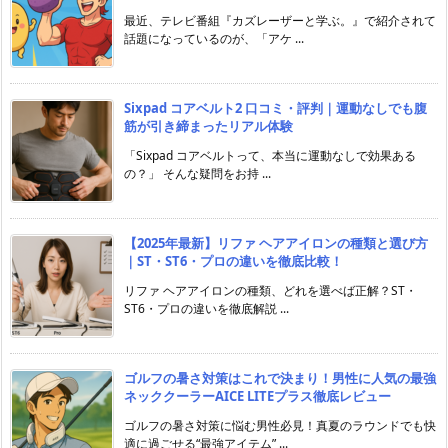
最近、テレビ番組『カズレーザーと学ぶ。』で紹介されて
話題になっているのが、「アケ ...
Sixpad コアベルト2 口コミ・評判｜運動なしでも腹
筋が引き締まったリアル体験
「Sixpad コアベルトって、本当に運動なしで効果ある
の？」 そんな疑問をお持 ...
【2025年最新】リファ ヘアアイロンの種類と選び方
｜ST・ST6・プロの違いを徹底比較！
リファ ヘアアイロンの種類、どれを選べば正解？ST・
ST6・プロの違いを徹底解説 ...
ゴルフの暑さ対策はこれで決まり！男性に人気の最強
ネッククーラーAICE LITEプラス徹底レビュー
ゴルフの暑さ対策に悩む男性必見！真夏のラウンドでも快
適に過ごせる“最強アイテム” ...