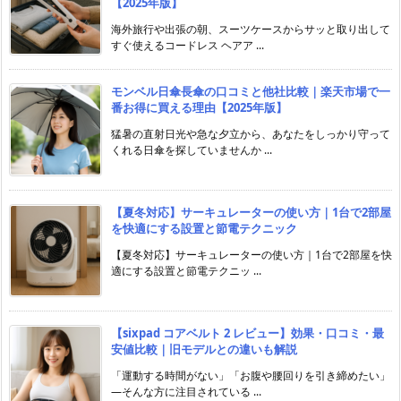
【2025年版】
海外旅行や出張の朝、スーツケースからサッと取り出して
すぐ使えるコードレス ヘアア ...
モンベル日傘長傘の口コミと他社比較｜楽天市場で一
番お得に買える理由【2025年版】
猛暑の直射日光や急な夕立から、あなたをしっかり守って
くれる日傘を探していませんか ...
【夏冬対応】サーキュレーターの使い方｜1台で2部屋
を快適にする設置と節電テクニック
【夏冬対応】サーキュレーターの使い方｜1台で2部屋を快
適にする設置と節電テクニッ ...
【sixpad コアベルト 2 レビュー】効果・口コミ・最
安値比較｜旧モデルとの違いも解説
「運動する時間がない」「お腹や腰回りを引き締めたい」
―そんな方に注目されている ...