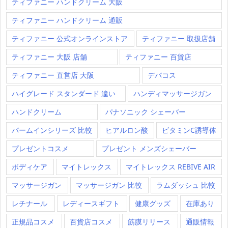
ティファニー ハンドクリーム 大阪
ティファニー ハンドクリーム 通販
ティファニー 公式オンラインストア
ティファニー 取扱店舗
ティファニー 大阪 店舗
ティファニー 百貨店
ティファニー 直営店 大阪
デパコス
ハイグレード スタンダード 違い
ハンディマッサージガン
ハンドクリーム
パナソニック シェーバー
パームインシリーズ 比較
ヒアルロン酸
ビタミンC誘導体
プレゼントコスメ
プレゼント メンズシェーバー
ボディケア
マイトレックス
マイトレックス REBIVE AIR
マッサージガン
マッサージガン 比較
ラムダッシュ 比較
レチナール
レディースギフト
健康グッズ
在庫あり
正規品コスメ
百貨店コスメ
筋膜リリース
通販情報